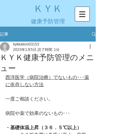
ＫＹＫ
健康予防管理
記事
kykkatoro03153
2023年1月5日
読了時間: 1分
ＫＹＫ健康予防管理のメニ
ュー
西洋医学（病院治療）でないもの･･･薬
に依存しない方法
一度ご相談ください。
病院や薬で効果のないもの･･･
・基礎体温上昇（３６．５℃以上）