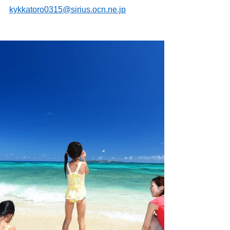
kykkatoro0315@sirius.ocn.ne.jp