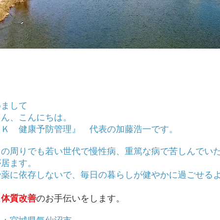
めまして
さん、こんにちは。
ＹＫ 健康予防管理』 代表の加藤浩一です。
しの周りでも若い世代で慢性病、重篤な病で苦しんでい
が居ます。
や薬に依存しないで、毎日の暮らしが健やかに過ごせる
。
に
体質改善
のお手伝いをします。