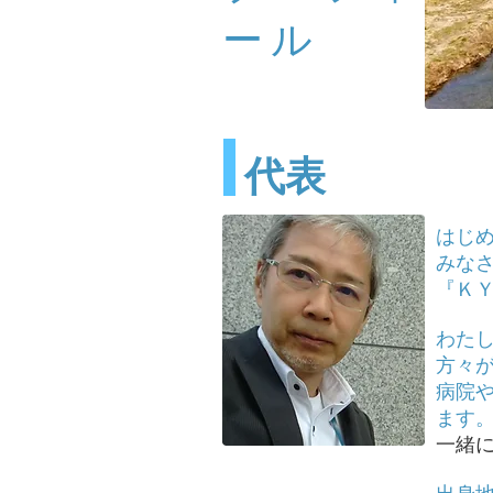
ール
​代表
はじ
みな
『Ｋ
わた
方々
病院
ます
一緒