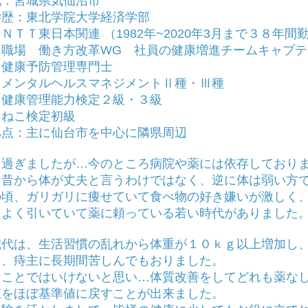
地：宮城県気仙沼市
学歴：東北学院大学経済学部
ＮＴＴ東日本関連 （1982年~2020年3月まで３８年間
：職場 働き方改革WG 社員の健康増進チームキャプテ
：健康予防管理専門士
タルヘルスマネジメントⅡ種・Ⅲ種
管理能力検定２級・３級
こ検定初級
動拠点：主に仙台市を中心に隣県周辺
を過ぎましたが…今のところ病院や薬には依存しており
、昔から体が丈夫と言うわけではなく、逆に体は弱い方
の頃、ガリガリに痩せていて食べ物の好き嫌いが激しく
をよく引いていて薬に頼っている若い時代がありました
代は、生活習慣の乱れから体重が１０ｋｇ以上増加し、尿酸
り、痔主に長期間苦しんでもおりました。
なことではいけないと思い…体質改善をしてどれも薬な
値をほぼ基準値に戻すことが出来ました。