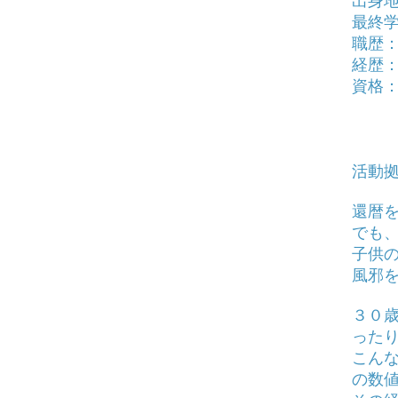
出身
最終
職歴：
経歴
資格
メン
健康
ね
​​活
還暦
でも
子供
風邪
３０歳
った
こん
の数