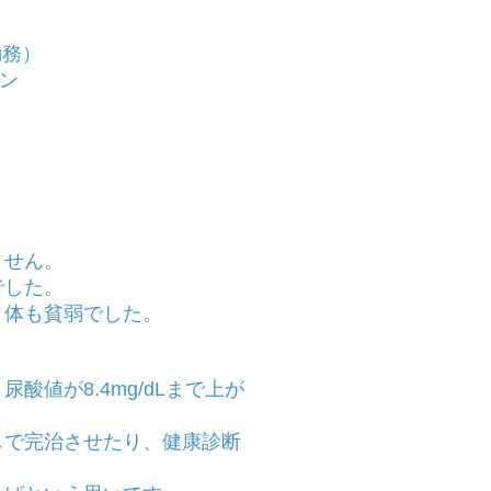
勤務）
ン
ません。
でした。
、体も貧弱でした。
。
値が8.4mg/dLまで上が
しで完治させたり、健康診断