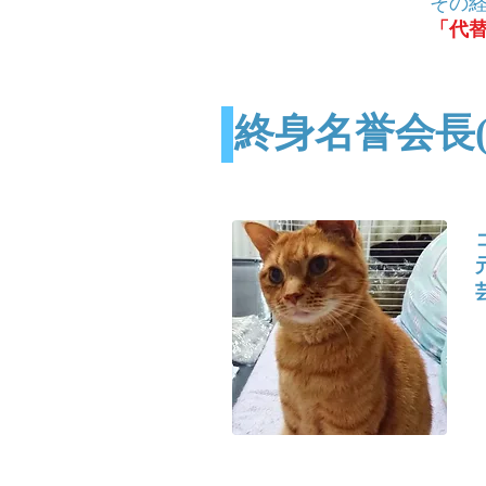
その
「代
終身名誉会長(20
元
芸