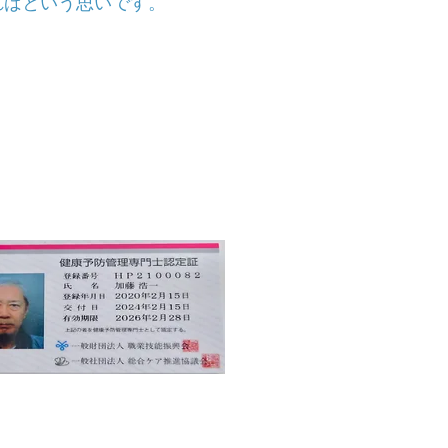
ればという思い
です。
資格認定証